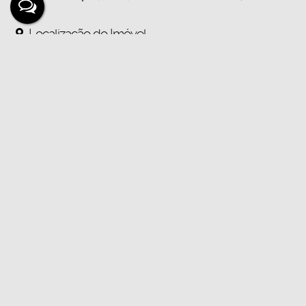
Localização do Imóvel
Endereço:
Rua Trinta e Um de Março
,
N°:
568
Bairro:
Jardim dos Migrantes
Cidade:
Ji-Paraná
Estado:
Rondônia, Brasil
Mapa:
Abrir no Google Maps
Gostou? Compartilhe
Não é o que você queria? Veja estes imóveis