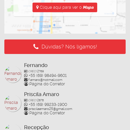
Clique aqui para ver o
Mapa
Dúvidas? Nós ligamos!
Fernando
CRECI
2769
+55 (69) 98494-9601
f.amaro@hotmail.com
Página do Corretor
Priscila Amaro
CRECI
2678
+55 (69) 99233-1900
priscilaamaro25@gmail.com
Página do Corretor
Recepção