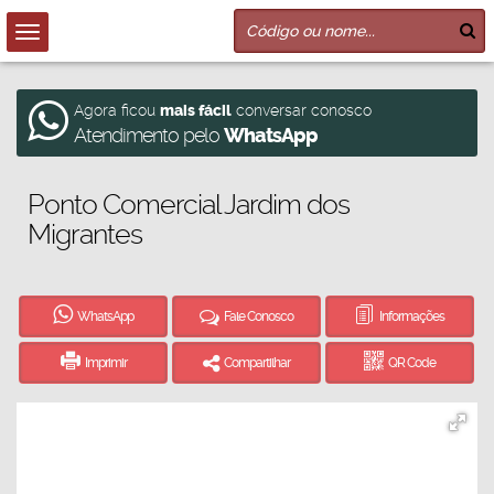
Agora ficou
mais fácil
conversar conosco
Atendimento pelo
WhatsApp
Ponto Comercial Jardim dos
Migrantes
WhatsApp
Fale Conosco
Informações
Imprimir
Compartilhar
QR Code