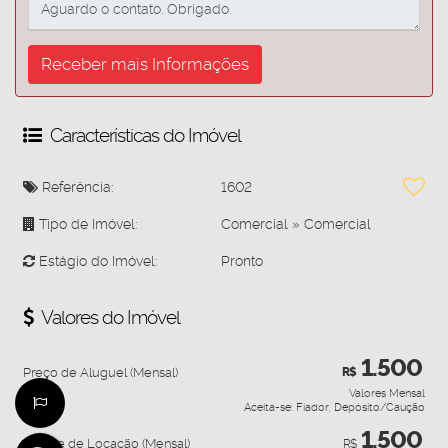
Características do Imóvel
Referência:
1602
Tipo de Imóvel:
Comercial
»
Comercial
Estágio do Imóvel:
Pronto
Valores do Imóvel
1.500
Preço de Aluguel (Mensal)
R$
Valores Mensal
Aceita-se: Fiador, Depósito/Caução
1.500
Pacote de Locação (Mensal)
R$