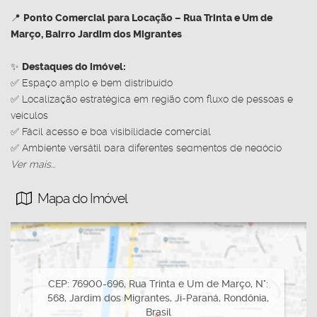
📍
Ponto Comercial para Locação – Rua Trinta e Um de
Março, Bairro Jardim dos Migrantes
✨
Destaques do imóvel:
✅ Espaço amplo e bem distribuído
✅ Localização estratégica em região com fluxo de pessoas e
veículos
✅ Fácil acesso e boa visibilidade comercial
✅ Ambiente versátil para diferentes segmentos de negócio
✅ Excelente oportunidade para quem busca conforto e
Ver mais...
praticidade no dia a dia empresarial
Mapa do Imóvel
Invista no crescimento da sua empresa em um espaço que
oferece estrutura e localização para o seu negócio prosperar.
📞 Agende uma visita e conheça de perto esta oportunidade!
Imobiliária Nova Opção
📱 (69) 99233-2090
CEP: 76900-696
,
Rua Trinta e Um de Março
,
N°:
CRECI 1393
568
,
Jardim dos Migrantes
,
Ji-Paraná
,
Rondônia
,
Brasil