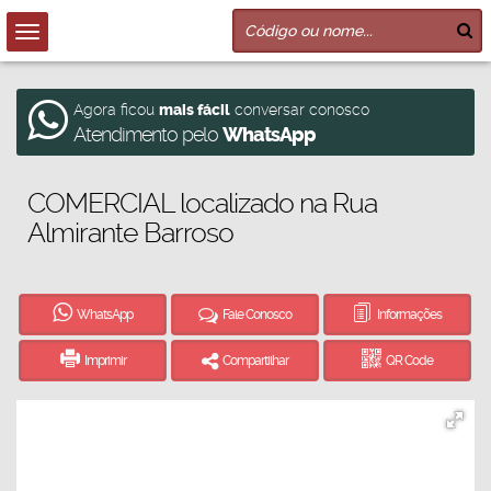
Agora ficou
mais fácil
conversar conosco
Atendimento pelo
WhatsApp
COMERCIAL localizado na Rua
Almirante Barroso
WhatsApp
Fale Conosco
Informações
Imprimir
Compartilhar
QR Code