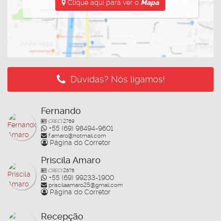
excelente visibilidade para sua empresa.
Clique aqui para ver o
Mapa
Um espaço versátil, funcional e pronto para receber o seu
empreendimento em uma das regiões mais valorizadas da
cidade.
📞 Mais informações e agendamento de visitas:
(69) 99233-
Dúvidas? Nós ligamos!
2090
Imobiliária Nova Opção – CRECI 1393
Fernando
CRECI
2769
+55 (69) 98494-9601
f.amaro@hotmail.com
Página do Corretor
Priscila Amaro
CRECI
2678
+55 (69) 99233-1900
priscilaamaro25@gmail.com
Página do Corretor
Recepção