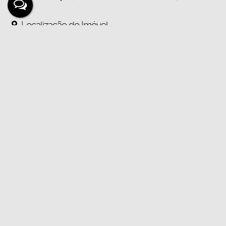
Localização do Imóvel
Endereço:
Rua Almirante Barroso
,
N°:
1551
Bairro:
Centro
Cidade:
Ji-Paraná
Estado:
Rondônia, Brasil
Mapa:
Abrir no Google Maps
Gostou? Compartilhe
Não é o que você queria? Veja estes imóveis