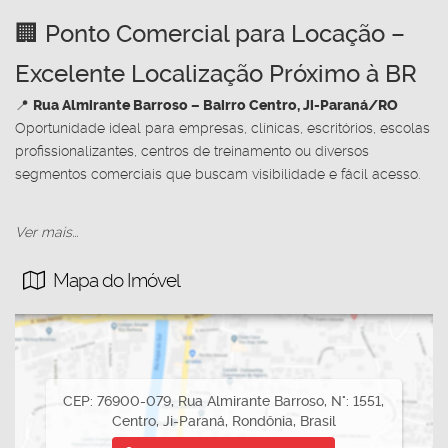
🏢 Ponto Comercial para Locação –
Excelente Localização Próximo à BR
📍
Rua Almirante Barroso – Bairro Centro, Ji-Paraná/RO
Oportunidade ideal para empresas, clínicas, escritórios, escolas
profissionalizantes, centros de treinamento ou diversos
segmentos comerciais que buscam visibilidade e fácil acesso.
✅
5 salas amplas
, proporcionando ambientes independentes
Ver mais...
para atendimento, administração ou operação do seu negócio;
✅
1 banheiro acessível (PNE)
, projetado para atender pessoas
Mapa do Imóvel
com deficiência ou mobilidade reduzida;
✅
1 banheiro feminino
;
✅
1 banheiro masculino
;
✅ Localização estratégica no Centro, com fácil acesso à BR,
facilitando o deslocamento de clientes, colaboradores e
CEP: 76900-079
,
Rua Almirante Barroso
,
N°:
1551
,
fornecedores;
Centro
,
Ji-Paraná
,
Rondônia
,
Brasil
✅ Região com grande fluxo de pessoas e veículos, oferecendo