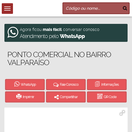
Agora ficou
mais fácil
conversar conosco
Atendimento pelo
WhatsApp
PONTO COMERCIAL NO BAIRRO
VALPARAÍSO
WhatsApp
Fale Conosco
Informações
Imprimir
Compartilhar
QR Code