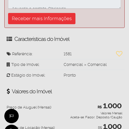
Características do Imóvel
Referência:
1581
Tipo de Imóvel:
Comercial
»
Comercial
Estágio do Imóvel:
Pronto
Valores do Imóvel
1.000
Preço de Aluguel (Mensal)
R$
Valores Mensal
Aceita-se: Fiador, Depósito/Caução
1.000
Pacote de Locação (Mensal)
R$