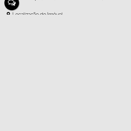
Localização do Imóvel
Endereço:
Rua Cambé
,
N°:
1939
Bairro:
Valparaíso
Cidade:
Ji-Paraná
Estado:
Rondônia, Brasil
Mapa:
Abrir no Google Maps
Gostou? Compartilhe
Não é o que você queria? Veja estes imóveis