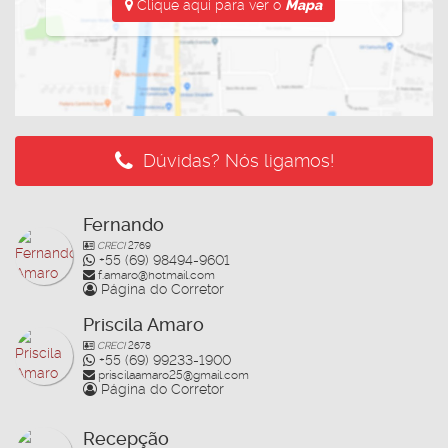
Clique aqui para ver o
Mapa
Dúvidas? Nós ligamos!
Fernando
CRECI
2769
+55 (69) 98494-9601
f.amaro@hotmail.com
Página do Corretor
Priscila Amaro
CRECI
2678
+55 (69) 99233-1900
priscilaamaro25@gmail.com
Página do Corretor
Recepção