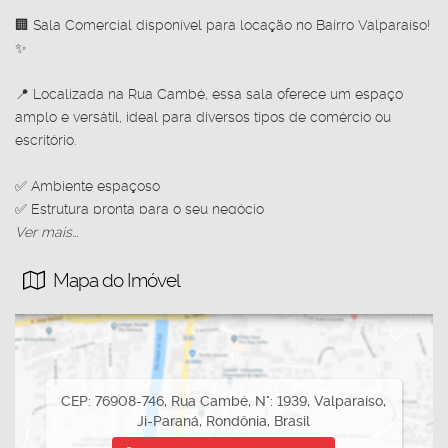
🏢 Sala Comercial disponível para locação no Bairro Valparaíso!
✨
📍 Localizada na Rua Cambé, essa sala oferece um espaço
amplo e versátil, ideal para diversos tipos de comércio ou
escritório.
✅ Ambiente espaçoso
✅ Estrutura pronta para o seu negócio
✅ Excelente espaço interno
Ver mais...
✅ Ótima localização no bairro Valparaíso
Mapa do Imóvel
Perfeita para quem busca conforto, praticidade e um ótimo
ponto comercial para empreender! 🚀
📞 Entre em contato e agende uma visita: (69) 99233-2090
CRECI 1393 – Imobiliária Nova Opção 🏢✨
CEP: 76908-746
,
Rua Cambé
,
N°:
1939
,
Valparaíso
,
Ji-Paraná
,
Rondônia
,
Brasil