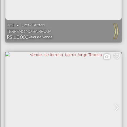
Lote/Terreno
1218
TERRENO NO BAIRRO JK
R$
110.000
Valor de Venda