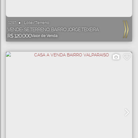
Lote/Terreno
1297
VENDE- SE TERRENO, BAIRRO JORGE TEIXEIRA
R$
120.000
Valor de Venda