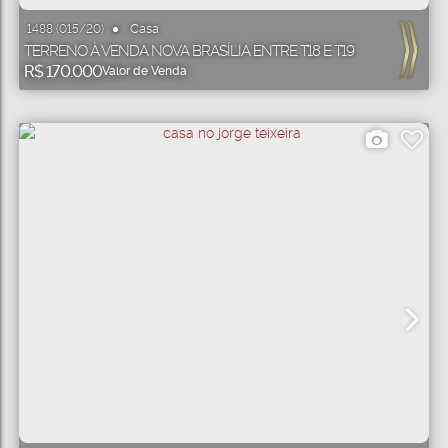
Casa
1488
(015/20)
TERRENO À VENDA NOVA BRASÍLIA ENTRE T18 E T19
R$
170.000
Valor de Venda