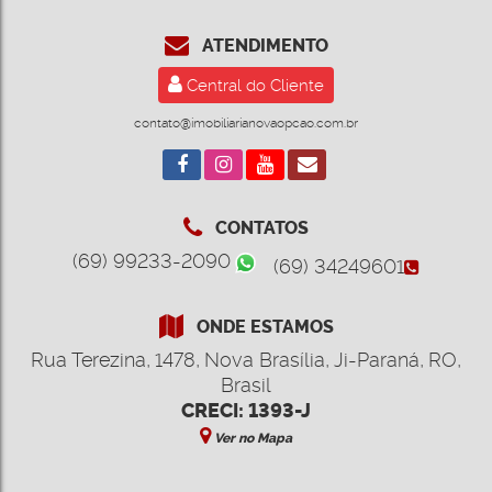
ATENDIMENTO
Central do Cliente
contato@imobiliarianovaopcao.com.br
CONTATOS
(69) 99233-2090
(69) 34249601
ONDE ESTAMOS
Rua Terezina
,
1478
,
Nova Brasília
,
Ji-Paraná
,
RO
,
Brasil
CRECI: 1393-J
Ver no Mapa