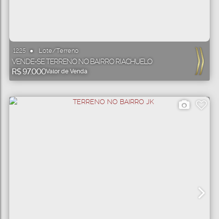
Lote/Terreno
1225
VENDE-SE TERRENO NO BAIRRO RIACHUELO
R$
97.000
Valor de Venda