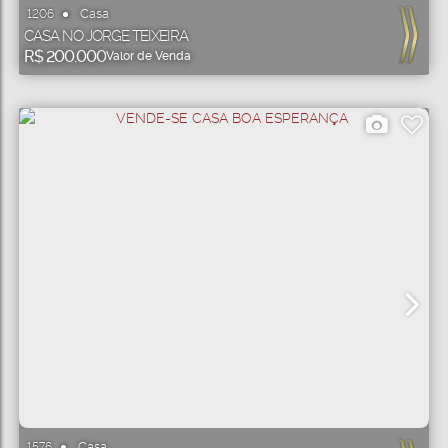
Casa
1206
CASA NO JORGE TEIXEIRA
R$
200.000
Valor de Venda
Casa
1576