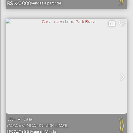
R$
220.000
Vendas a partir de
Casa
1534
CASA À VENDA NO PARK BRASIL
R$
240.000
Valor de Venda