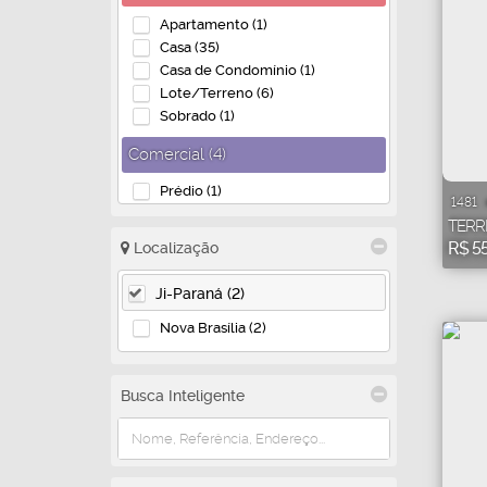
Apartamento (1)
Casa (35)
Casa de Condomínio (1)
Lote/Terreno (6)
Sobrado (1)
Comercial (4)
Prédio (1)
1481
Terreno (3)
TERR
R$
55
Localização
Misto (3)
Residencial e Comercial (3)
Ji-Paraná (2)
Nova Brasília (2)
Busca Inteligente