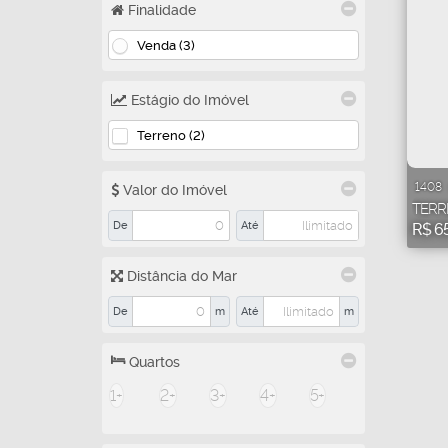
Finalidade
Venda (3)
Estágio do Imóvel
Terreno (2)
1408
Valor do Imóvel
TERR
De
Até
R$
6
Distância do Mar
De
m
Até
m
Quartos
1+
2+
3+
4+
5+