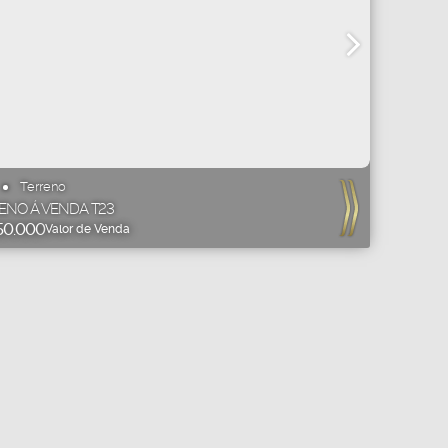
Terreno
ENO Á VENDA T23
50.000
Valor de Venda