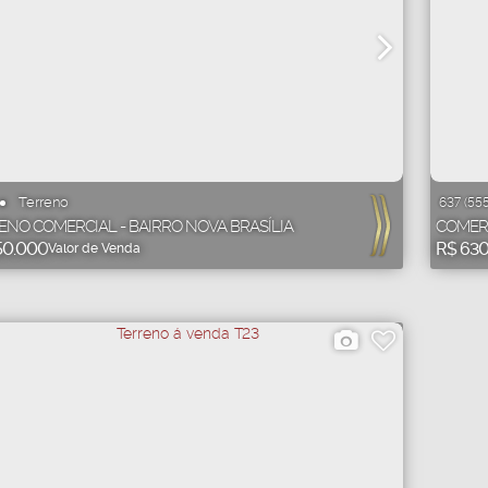
Terreno
637
(555
ENO COMERCIAL - BAIRRO NOVA BRASÍLIA
COMERC
0.000
R$
630
Valor de Venda