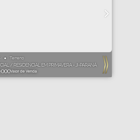
Terreno
)
IAL / RESIDENCIAL EM PRIMAVERA - JI-PARANÁ
.000
Valor de Venda