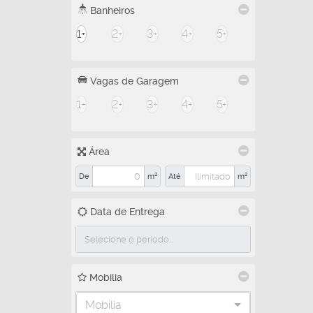
Banheiros
1+
2+
3+
4+
5+
Vagas de Garagem
1+
2+
3+
4+
5+
Área
De
m²
Até
m²
Data de Entrega
Mobilia
Mobília