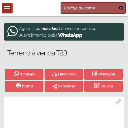
Agora ficou
mais fácil
conversar conosco
Atendimento pelo
WhatsApp
Terreno á venda T23
WhatsApp
Fale Conosco
Informações
Imprimir
Compartilhar
QR Code