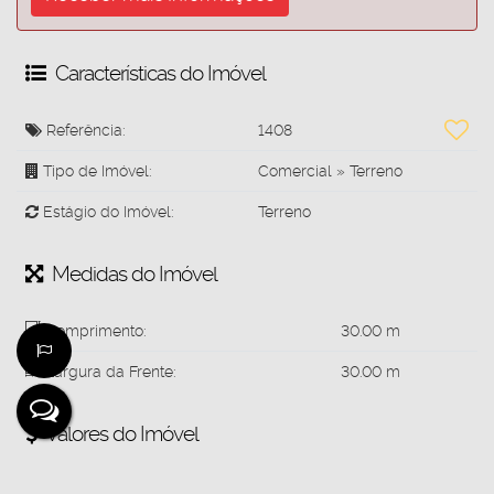
Características do Imóvel
Referência:
1408
Tipo de Imóvel:
Comercial
»
Terreno
Estágio do Imóvel:
Terreno
Medidas do Imóvel
Comprimento:
30
.00
m
Largura da Frente:
30
.00
m
Valores do Imóvel
650.000
R$