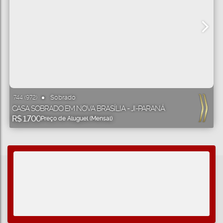
Sobrado
744
(972)
CASA SOBRADO EM NOVA BRASÍLIA - JI-PARANÁ
R$
1.700
Preço de Aluguel (Mensal)