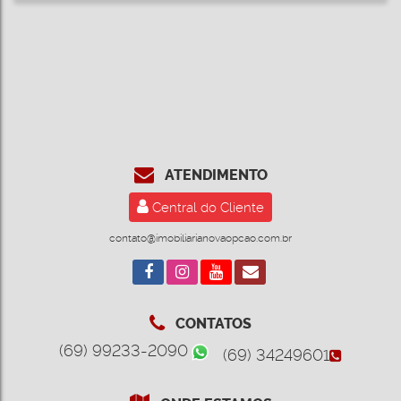
ATENDIMENTO
Central do Cliente
contato@imobiliarianovaopcao.com.br
CONTATOS
(69) 99233-2090
(69) 34249601