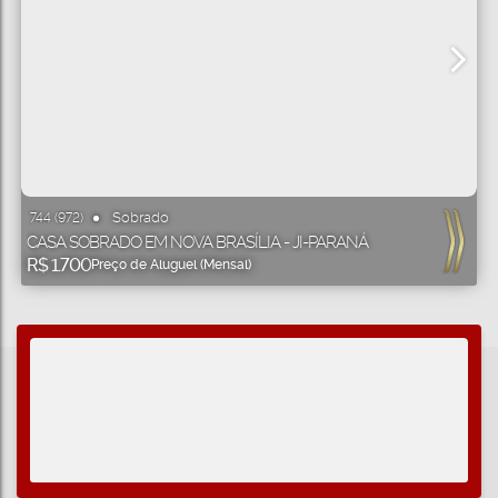
Sobrado
744
(972)
CASA SOBRADO EM NOVA BRASÍLIA - JI-PARANÁ
R$
1.700
Preço de Aluguel (Mensal)