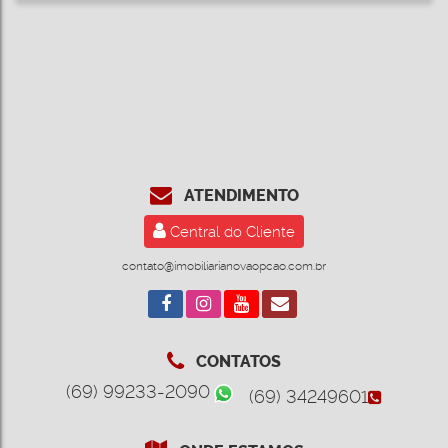
ATENDIMENTO
Central do Cliente
contato@imobiliarianovaopcao.com.br
CONTATOS
(69) 99233-2090
(69) 34249601