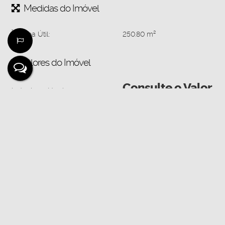
Medidas do Imóvel
Área Útil:
250
.80
m²
Valores do Imóvel
Consulte o Valor
Imóvel para Venda
Aceita-se: Financiamento
Localização do Imóvel
Endereço:
Rua Antonio Lopes do Nascimento antiga Rua
Projetada 3
,
N°:
94
Cidade:
Ji-Paraná
Estado:
Rondônia, Brasil
Mapa:
Abrir no Google Maps