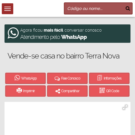
Agora ficou
mais fácil
conversar conosco
Atendimento pelo
WhatsApp
Vende-se casa no bairro Terra Nova
WhatsApp
Fale Conosco
Informações
Imprimir
Compartilhar
QR Code