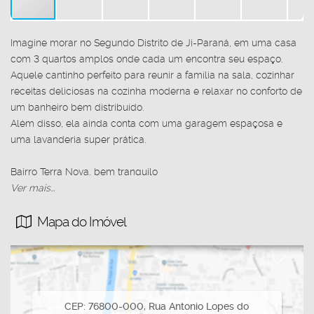
Imagine morar no Segundo Distrito de Ji-Paraná, em uma casa
com 3 quartos amplos onde cada um encontra seu espaço.
Aquele cantinho perfeito para reunir a família na sala, cozinhar
receitas deliciosas na cozinha moderna e relaxar no conforto de
um banheiro bem distribuído.
Além disso, ela ainda conta com uma garagem espaçosa e
uma lavanderia super prática.
Bairro Terra Nova, bem tranquilo
Terreno escriturado e averbado medindo 250,80m²,
Ver mais...
O proprietário está aberto a proposta, aceita carro como parte
Mapa do Imóvel
do pagamento
CEP: 76800-000
,
Rua Antonio Lopes do