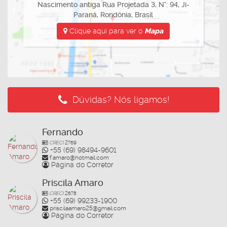
Nascimento antiga Rua Projetada 3
,
N°:
94
,
Ji-
Paraná
,
Rondônia
,
Brasil
Clique aqui para ver o
Mapa
Dúvidas? Nós ligamos!
Fernando
CRECI
2769
+55 (69) 98494-9601
f.amaro@hotmail.com
Página do Corretor
Priscila Amaro
CRECI
2678
+55 (69) 99233-1900
priscilaamaro25@gmail.com
Página do Corretor