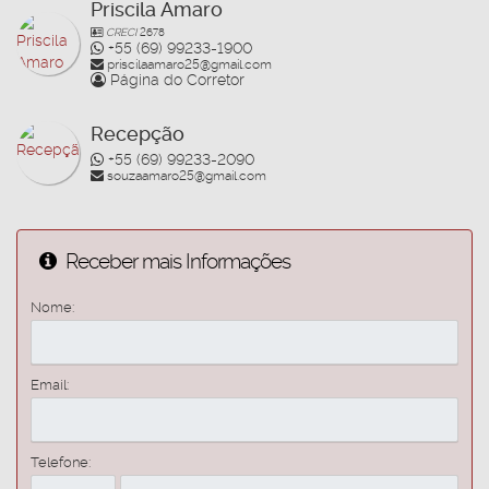
Priscila Amaro
CRECI
2678
+55 (69) 99233-1900
priscilaamaro25@gmail.com
Página do Corretor
Recepção
+55 (69) 99233-2090
souzaamaro25@gmail.com
Receber mais Informações
Nome:
Email:
Telefone: