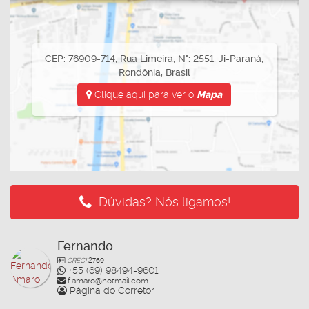
CEP: 76909-714
,
Rua Limeira
,
N°:
2551
,
Ji-Paraná
,
Rondônia
,
Brasil
Clique aqui para ver o
Mapa
Dúvidas? Nós ligamos!
Fernando
CRECI
2769
+55 (69) 98494-9601
f.amaro@hotmail.com
Página do Corretor