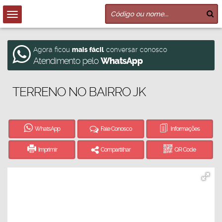
Agora ficou
mais fácil
conversar conosco
Atendimento pelo
WhatsApp
TERRENO NO BAIRRO JK
WhatsApp
Fale Conosco
Informações
Imprimir
Compartilhar
QR Code