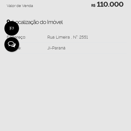
110.000
Valor de Venda
R$
Localização do Imóvel
Endereço:
Rua Limeira
,
N°:
2551
Cidade:
Ji-Paraná
Estado:
Rondônia, Brasil
Mapa:
Abrir no Google Maps
Gostou? Compartilhe
Não é o que você queria? Veja estes imóveis
relacionados!