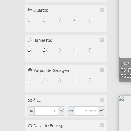
Quartos
1+
2+
3+
4+
5+
Banheiros
1+
2+
3+
4+
5+
1602
PONT
Vagas de Garagem
R$
1.
1+
2+
3+
4+
5+
Área
De
m²
Até
m²
Data de Entrega