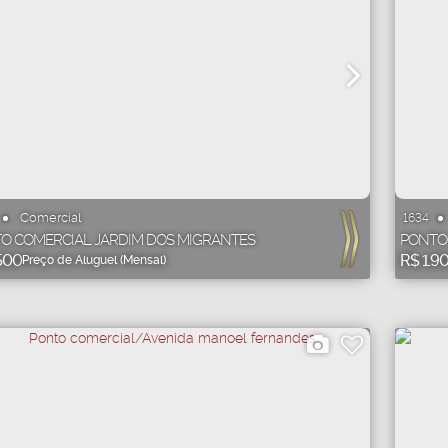
Comercial
1634
O COMERCIAL JARDIM DOS MIGRANTES
PONTO
500
R$
1.9
Preço de Aluguel (Mensal)