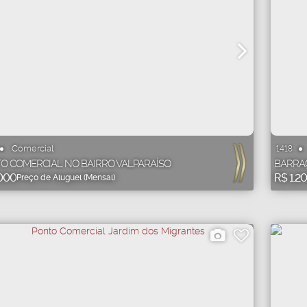
Comercial
1418
O COMERCIAL NO BAIRRO VALPARAÍSO
BARRA
000
R$
1.2
Preço de Aluguel (Mensal)