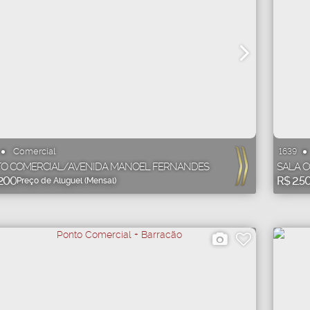
Comercial
1639
O COMERCIAL/AVENIDA MANOEL FERNANDES
SALA C
200
R$
2.5
Preço de Aluguel (Mensal)