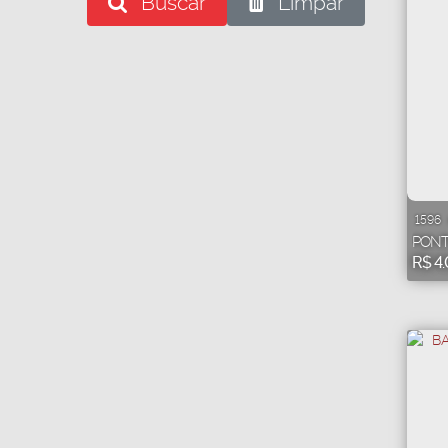
Buscar
Limpar
1596
PONT
R$
4.