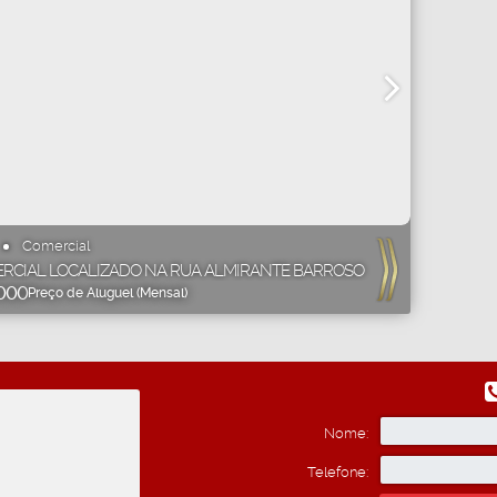
Comercial
RCIAL LOCALIZADO NA RUA ALMIRANTE BARROSO
000
Preço de Aluguel (Mensal)
Nome:
Telefone: