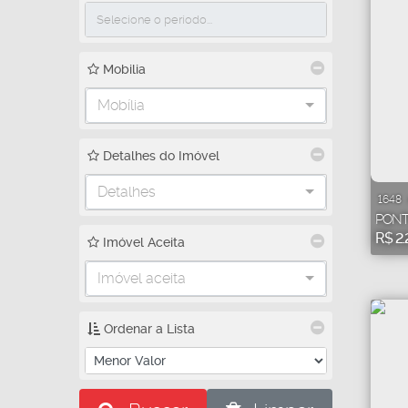
Mobilia
Mobília
Detalhes do Imóvel
Detalhes
1648
PONT
R$
2.
Imóvel Aceita
Imóvel aceita
Ordenar a Lista