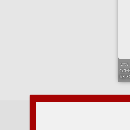
1608
COME
R$
7.