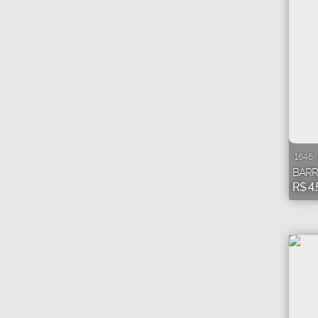
1646
BARR
R$
4.