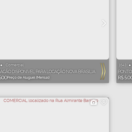
Comercial
1643
ACÃO DISPONÍVEL PARA LOCAÇÃO NOVA BRASÍLIA
PONTO 
500
R$
5.0
Preço de Aluguel (Mensal)