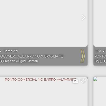
Comercial
1591
O COMERCIAL BAIRRO NOVA BRASILIA T18
PONTO
00
R$
1.0
Preço de Aluguel (Mensal)