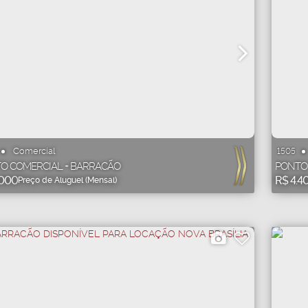
Comercial
1505
O COMERCIAL + BARRACÃO
PONTO 
000
R$
4.4
Preço de Aluguel (Mensal)