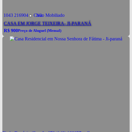
1043
216904
Casa
Não Mobiliado
CASA EM JORGE TEIXEIRA- JI-PARANÁ
R$
900
Preço de Aluguel (Mensal)
R$
900
Conversar por WhatsApp
Preço de Aluguel (Mensal)
Alugar
R$
1.050
Pacote de Aluguel
valor de Aluguel já incluindo condomínio, IPTU e
Ver mais Detalhes
demais taxas.