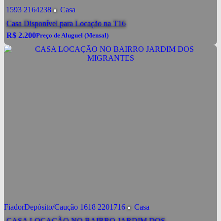
1593
2164238
Casa
Casa Disponível para Locação na T16
R$
2.200
Preço de Aluguel (Mensal)
R$
2.200
Conversar por WhatsApp
Preço de Aluguel (Mensal)
Alugar
R$
2.200
Pacote de Aluguel
valor de Aluguel já incluindo condomínio, IPTU e
Ver mais Detalhes
demais taxas.
Pronto
Fiador
Depósito/Caução
1618
2201716
Casa
CASA LOCAÇÃO NO BAIRRO JARDIM DOS