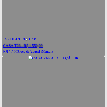
1450
1042618
Casa
CASA T28 - R$ 1.550,00
R$
1.500
Preço de Aluguel (Mensal)
R$
1.500
Conversar por WhatsApp
Preço de Aluguel (Mensal)
Alugar
R$
1.500
Pacote de Aluguel
valor de Aluguel já incluindo condomínio, IPTU e
Ver mais Detalhes
demais taxas.