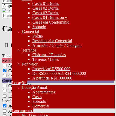
Casas 01 Dorm.
Casas 02 Dorm.
Imobiliária Nova Opção
Casas 03 Dorm.
Casas 04 Dorm. ou +
Casas em Condomínio
Casa em Ji-Paraná - RO
Sobrado
Comercial
Prédio
Residencial e Comercial
Tipo de Imóvel:
Residencial » Casa
Filtros da Busca
Armazém / Galpão / Garagem
Cidade:
Ji-Paraná
Terrenos
Chácaras / Fazendas
Tipo do Imóvel
Terrenos / Lotes
Residencial (20)
Por Valor
Apartamento (3)
Imóveis até R$500.000
Casa (16)
De R$500.000 Até R$1.000.000
Sobrado (1)
A partir de R$1.000.000
Comercial (15)
Locações
Comercial (13)
Locação Anual
Escritório (1)
Apartamentos
Loja (1)
Casas
Localização
Sobrado
Ji-Paraná (16)
Comercial
Lançamentos
Alto Alegre (1)
Por Dormitórios