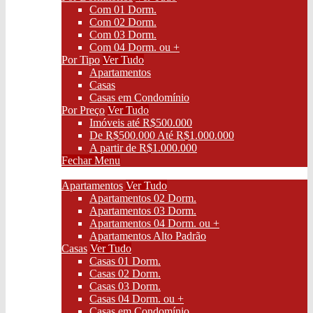
Com 01 Dorm.
Com 02 Dorm.
Com 03 Dorm.
Com 04 Dorm. ou +
Por Tipo
Ver Tudo
Apartamentos
Casas
Casas em Condomínio
Por Preço
Ver Tudo
Imóveis até R$500.000
De R$500.000 Até R$1.000.000
A partir de R$1.000.000
Fechar Menu
Vendas
Apartamentos
Ver Tudo
Apartamentos 02 Dorm.
Apartamentos 03 Dorm.
Apartamentos 04 Dorm. ou +
Apartamentos Alto Padrão
Casas
Ver Tudo
Casas 01 Dorm.
Casas 02 Dorm.
Casas 03 Dorm.
Casas 04 Dorm. ou +
Casas em Condomínio