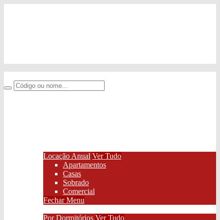
Rua Terezina
,
1478
,
Nova Brasília
,
Ji-Paraná
,
RO
,
Brasil
(69) 99233-2090
(69) 34249601
contato@imobiliarianovaopcao.com.br
Imobiliária Nova Opção -
Buscar
Central do Cliente
Favoritos
(0)
(69) 99233-2090
(69) 34249601
Financiamento
Locações
Locação Anual
Ver Tudo
Apartamentos
Casas
Sobrado
Comercial
Fechar Menu
Lançamentos
Por Dormitórios
Ver Tudo