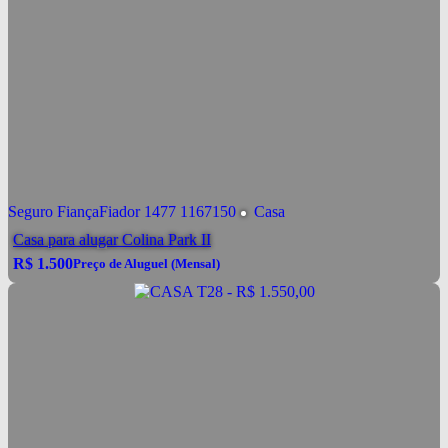
Seguro Fiança
Fiador
1477
1167150
Casa
Casa para alugar Colina Park II
R$
1.500
Preço de Aluguel (Mensal)
R$
1.500
Conversar por WhatsApp
Preço de Aluguel (Mensal)
Alugar
R$
1.750
Pacote de Aluguel
valor de Aluguel já incluindo condomínio, IPTU e
Ver mais Detalhes
demais taxas.