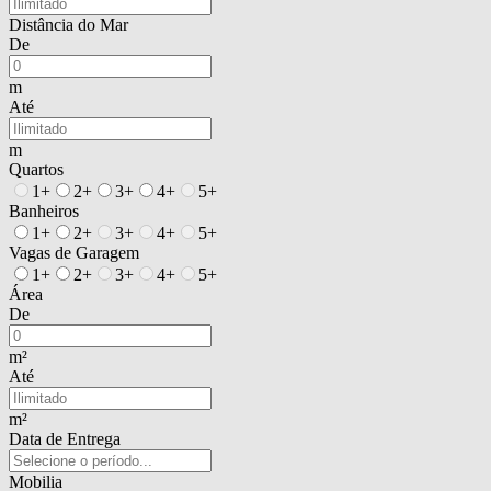
Distância do Mar
De
m
Até
m
Quartos
1+
2+
3+
4+
5+
Banheiros
1+
2+
3+
4+
5+
Vagas de Garagem
1+
2+
3+
4+
5+
Área
De
m²
Até
m²
Data de Entrega
Mobilia