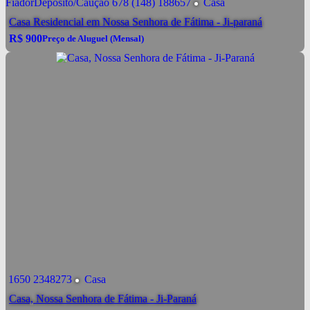
Fiador
Depósito/Caução
678
(148)
188657
Casa
Casa Residencial em Nossa Senhora de Fátima - Ji-paraná
R$
900
Preço de Aluguel (Mensal)
R$
900
Conversar por WhatsApp
Preço de Aluguel (Mensal)
Alugar
R$
1.050
Pacote de Aluguel
valor de Aluguel já incluindo condomínio, IPTU e
Ver mais Detalhes
demais taxas.
1650
2348273
Casa
Casa, Nossa Senhora de Fátima - Ji-Paraná