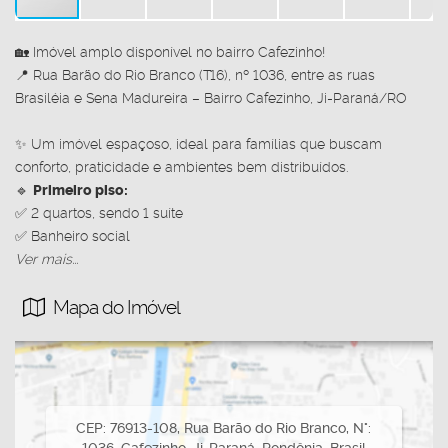
🏡 Imóvel amplo disponível no bairro Cafezinho!
📍 Rua Barão do Rio Branco (T16), nº 1036, entre as ruas
Brasiléia e Sena Madureira – Bairro Cafezinho, Ji-Paraná/RO
✨ Um imóvel espaçoso, ideal para famílias que buscam
conforto, praticidade e ambientes bem distribuídos.
🔹
Primeiro piso:
✅ 2 quartos, sendo 1 suíte
✅ Banheiro social
✅ Sala de estar
Ver mais...
✅ Sala de jantar conjugada com a cozinha
Mapa do Imóvel
✅ Lavanderia
✅ Garagem para 2 carros
🔹
Segundo andar:
✅ 3 quartos, sendo 1 suíte
✅ Suíte com sacada
CEP: 76913-108
,
Rua Barão do Rio Branco
,
N°:
📐 Imóvel com excelente distribuição dos ambientes,
1036
,
Cafezinho
,
Ji-Paraná
,
Rondônia
,
Brasil