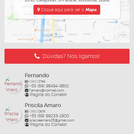
oferecendo conforto e espaço para toda a família.
Clique aqui para ver o
Mapa
📞 Entre em contato para mais informações e agende sua visita:
Imobiliária Nova Opção – (69) 99233-2090
CRECI 1393
Dúvidas? Nós ligamos!
Fernando
CRECI
2769
+55 (69) 98494-9601
f.amaro@hotmail.com
Página do Corretor
Priscila Amaro
CRECI
2678
+55 (69) 99233-1900
priscilaamaro25@gmail.com
Página do Corretor