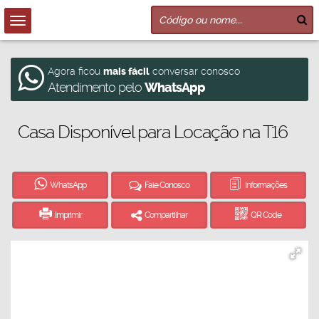
Agora ficou
mais fácil
conversar conosco
Atendimento pelo
WhatsApp
Casa Disponível para Locação na T16
WhatsApp
Fale Conosco
Informações
Imprimir
Compartilhar
QR Code