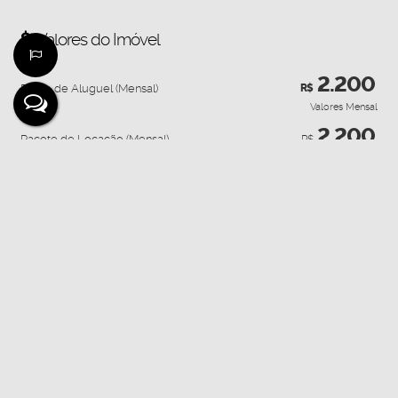
Valores do Imóvel
2.200
Preço de Aluguel (Mensal)
R$
Valores Mensal
2.200
Pacote de Locação (Mensal)
R$
Localização do Imóvel
Endereço:
Rua Barão do Rio Branco
,
N°:
1036
Bairro:
Cafezinho
Cidade:
Ji-Paraná
Estado:
Rondônia, Brasil
Mapa:
Abrir no Google Maps