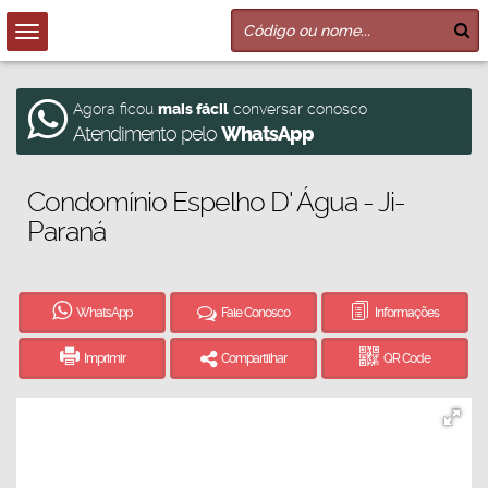
Agora ficou
mais fácil
conversar conosco
Atendimento pelo
WhatsApp
Condomínio Espelho D' Água - Ji-
Paraná
WhatsApp
Fale Conosco
Informações
Imprimir
Compartilhar
QR Code