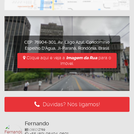
CEP: 76904-301
,
Av. Lago Azul
,
Condomínio
Espelho D'Água
,
Ji-Paraná
,
Rondônia
,
Brasil
Clique aqui e veja a
Imagem da Rua
para o
Imóvel
Dúvidas? Nós ligamos!
Fernando
CRECI
2769