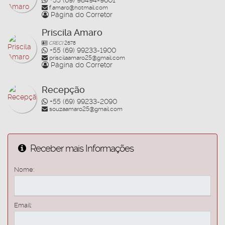
+55 (69) 98494-9601
f.amaro@hotmail.com
Página do Corretor
Priscila Amaro
CRECI
2678
+55 (69) 99233-1900
priscilaamaro25@gmail.com
Página do Corretor
Recepção
+55 (69) 99233-2090
souzaamaro25@gmail.com
Receber mais Informações
Nome:
Email: