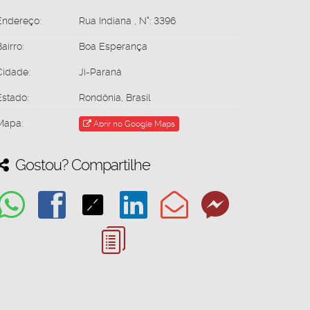
Endereço:
Rua Indiana
,
N°:
3396
airro:
Boa Esperança
Cidade:
Ji-Paraná
Estado:
Rondônia, Brasil
Mapa:
Abrir no Google Maps
Gostou? Compartilhe