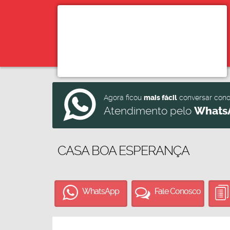
Agora ficou
mais fácil
conversar con
Atendimento pelo
Whats
CASA BOA ESPERANÇA
WhatsApp
Fale Conosco