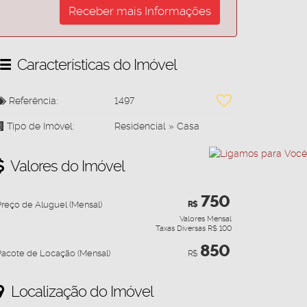
Características do Imóvel
Referência:
1497
Tipo de Imóvel:
Residencial
»
Casa
Valores do Imóvel
750
Preço de Aluguel (Mensal)
R$
Valores Mensal
Taxas Diversas
R$
100
850
Pacote de Locação (Mensal)
R$
Localização do Imóvel