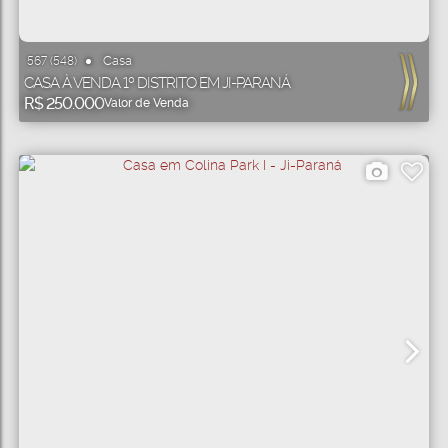
Casa
567
(548)
CASA À VENDA 1º DISTRITO EM JI-PARANÁ
R$
250.000
Valor de Venda