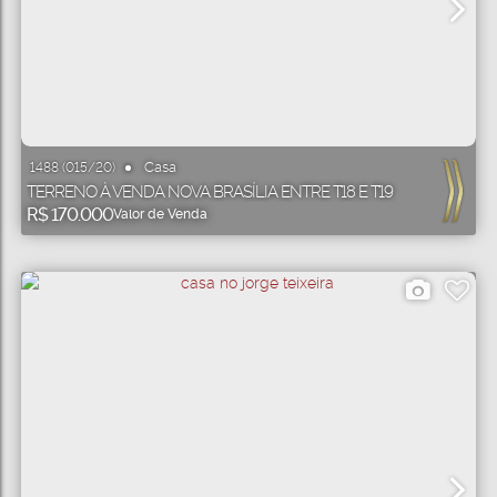
Casa
1488
(015/20)
TERRENO À VENDA NOVA BRASÍLIA ENTRE T18 E T19
R$
170.000
Valor de Venda