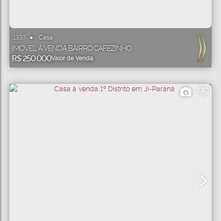
Casa
1337
IMÓVEL Á VENDA BAIRRO CAFEZINHO
R$
250.000
Valor de Venda