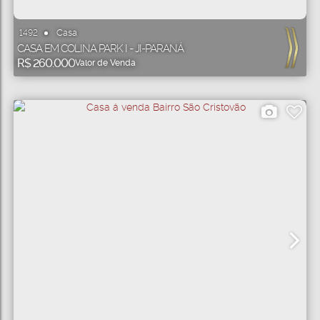
Casa
1492
CASA EM COLINA PARK I - JI-PARANÁ
R$
260.000
Valor de Venda