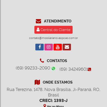
ATENDIMENTO
Central do Cliente
contato@imobiliarianovaopcao.com.br
CONTATOS
(69) 99233-2090
(69) 34249601
ONDE ESTAMOS
Rua Terezina
,
1478
,
Nova Brasília
,
Ji-Paraná
,
RO
,
Brasil
CRECI: 1393-J
Ver no Mapa