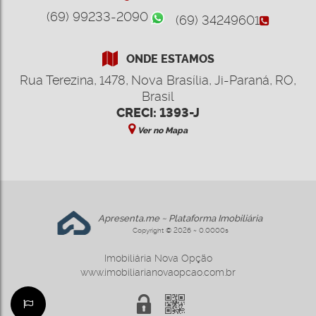
(69) 99233-2090
(69) 34249601
ONDE ESTAMOS
Rua Terezina
,
1478
,
Nova Brasília
,
Ji-Paraná
,
RO
,
Brasil
CRECI: 1393-J
Ver no Mapa
Apresenta.me ~ Plataforma Imobiliária
Copyright © 2026 ~ 0.0000s
Imobiliária Nova Opção
www.imobiliarianovaopcao.com.br