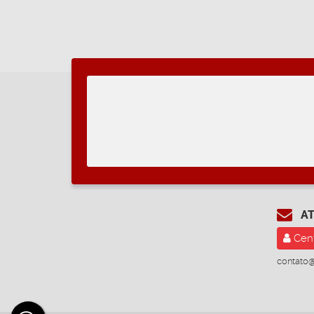
AT
Cent
contato@