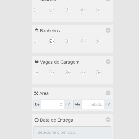
1+
2+
3+
4+
5+
Banheiros
1+
2+
3+
4+
5+
Vagas de Garagem
1+
2+
3+
4+
5+
Área
De
m²
Até
m²
Data de Entrega