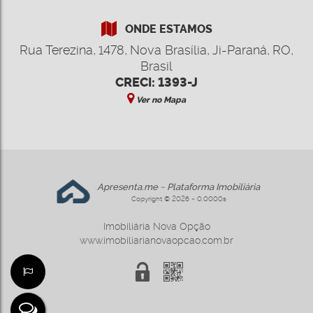
ONDE ESTAMOS
Rua Terezina
,
1478
,
Nova Brasília
,
Ji-Paraná
,
RO
,
Brasil
CRECI: 1393-J
Ver no Mapa
Apresenta.me ~ Plataforma Imobiliária
Copyright © 2026 ~ 0.0000s
Imobiliária Nova Opção
www.imobiliarianovaopcao.com.br