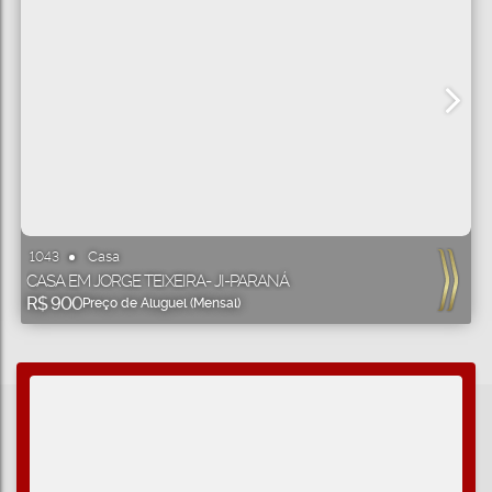
Casa
1043
CASA EM JORGE TEIXEIRA- JI-PARANÁ
R$
900
Preço de Aluguel (Mensal)