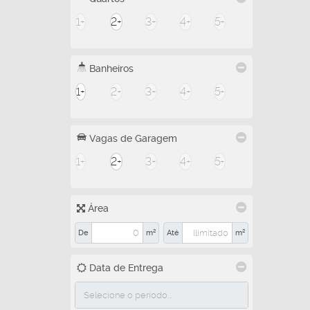
1+
2+
3+
4+
5+
Banheiros
1+
2+
3+
4+
5+
Vagas de Garagem
1+
2+
3+
4+
5+
Área
De
m²
Até
m²
Data de Entrega