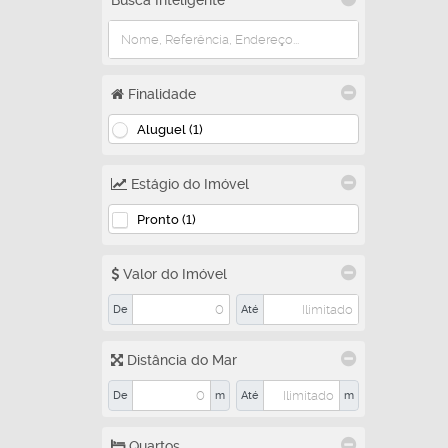
Busca Inteligente
Nova Brasília (2)
Talismã (1)
Valparaíso (1)
Finalidade
Aluguel (1)
Estágio do Imóvel
Pronto (1)
Valor do Imóvel
De
Até
Distância do Mar
De
m
Até
m
Quartos