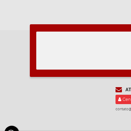
AT
Cent
contato@