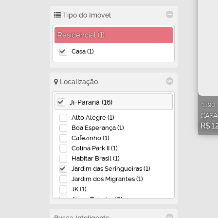
Tipo do Imóvel
Residencial (1)
Casa (1)
Localização
Ji-Paraná (16)
1390
CASA
Alto Alegre (1)
R$
1.
Boa Esperança (1)
Cafezinho (1)
Colina Park II (1)
Habitar Brasil (1)
Jardim das Seringueiras (1)
Jardim dos Migrantes (1)
JK (1)
Jorge Teixeira (2)
Nossa Senhora de Fátima (2)