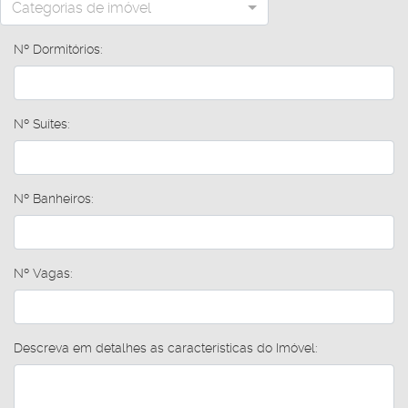
Categorias de imóvel
Nº Dormitórios:
Nº Suítes:
Nº Banheiros:
Nº Vagas:
Descreva em detalhes as características do Imóvel: