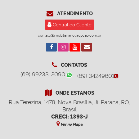
ATENDIMENTO
Central do Cliente
contato@imobiliarianovaopcao.com.br
CONTATOS
(69) 99233-2090
(69) 34249601
ONDE ESTAMOS
Rua Terezina
,
1478
,
Nova Brasília
,
Ji-Paraná
,
RO
,
Brasil
CRECI: 1393-J
Ver no Mapa